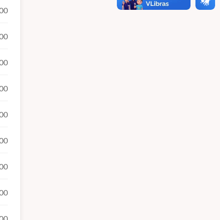
00
00
00
00
00
00
00
00
00