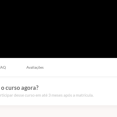
ar as medidas de segurança para cada caso.
FAQ
Avaliações
 o curso agora?
rticipar desse curso em até 3 meses após a matrícula.