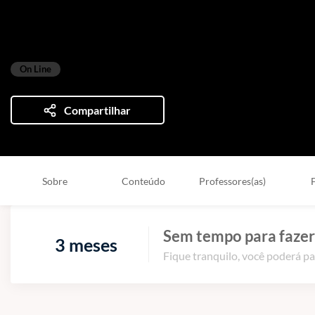
Aprenda a identificar produtos perigosos e a aplic
On Line
Compartilhar
Sobre
Conteúdo
Professores(as)
Sem tempo para fazer
3 meses
Fique tranquilo, você poderá pa