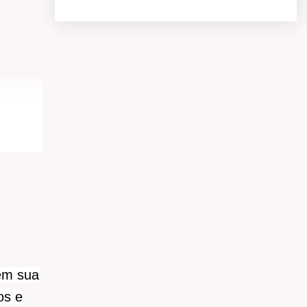
 em sua
os e