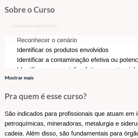
Sobre o Curso
Conteúdo programatico :
Reconhecer o cenário
Identificar os produtos envolvidos
Identificar a contaminação efetiva ou potenc
Identificar a exposição efetiva ou potencial
Mostrar mais
Sinalizar e isolar o local de acordo com as 
Acionar as equipes de emergência para apo
Pra quem é esse curso?
São indicados para profissionais que atuam em in
petroquímicas, mineradoras, metalurgia e sideru
cadeia. Além disso, são fundamentais para órg